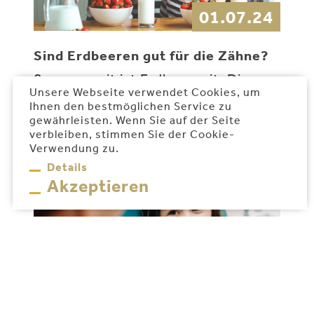
01.07.24
Sind Erdbeeren gut für die Zähne?
Sommerzeit ist Erdbeerzeit. Die
Unsere Webseite verwendet Cookies, um
süße rote Frucht schmeckt lecker. . .
Ihnen den bestmöglichen Service zu
gewährleisten. Wenn Sie auf der Seite
Weiterlesen …
verbleiben, stimmen Sie der Cookie-
Verwendung zu.
Sind
Erdbeeren
Details
gut für die
Akzeptieren
Zähne?
15.06.24