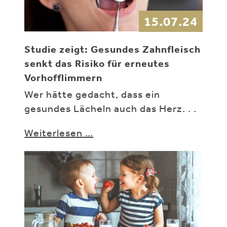
15.07.24
Studie zeigt: Gesundes Zahnfleisch
senkt das Risiko für erneutes
Vorhofflimmern
Wer hätte gedacht, dass ein
gesundes Lächeln auch das Herz. . .
Weiterlesen …
Studie zeigt:
Gesundes
Zahnfleisch
senkt das
Risiko für
erneutes
Vorhofflimmern