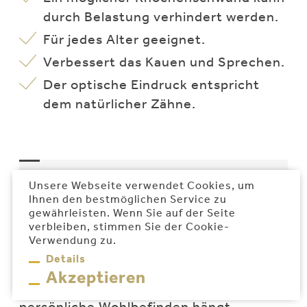
durch Belastung verhindert werden.
Für jedes Alter geeignet.
Verbessert das Kauen und Sprechen.
Der optische Eindruck entspricht
dem natürlicher Zähne.
Wohlbefinden und
Unsere Webseite verwendet Cookies, um
Ihnen den bestmöglichen Service zu
Lebensqualität mit
gewährleisten. Wenn Sie auf der Seite
Zahnersatz
verbleiben, stimmen Sie der Cookie-
Verwendung zu.
Details
Gesunde Zähne sind ein wesentlicher
Akzeptieren
Bestandteil von Lebensqualität. Das
persönliche Wohlbefinden hängt