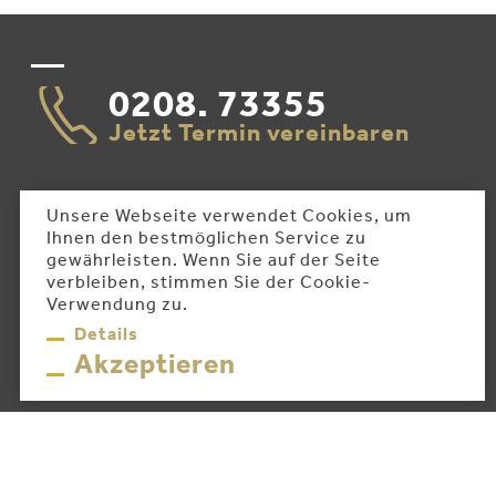
0208. 73355
Jetzt Termin vereinbaren
Unsere Webseite verwendet Cookies, um
Ihnen den bestmöglichen Service zu
[fach]zahnaerzte.ruhr
gewährleisten. Wenn Sie auf der Seite
4.8
verbleiben, stimmen Sie der Cookie-
Basierend auf 49 Bewertungen
Verwendung zu.
Details
Akzeptieren
bewerten Sie uns auf
+
−