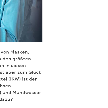
n von Masken,
u den größten
n in diesen
ist aber zum Glück
el (IKW) ist der
hsen.
t) und Mundwasser
 dazu?