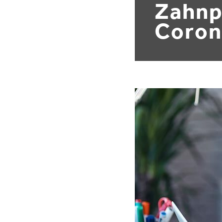
Zahnp
Coron