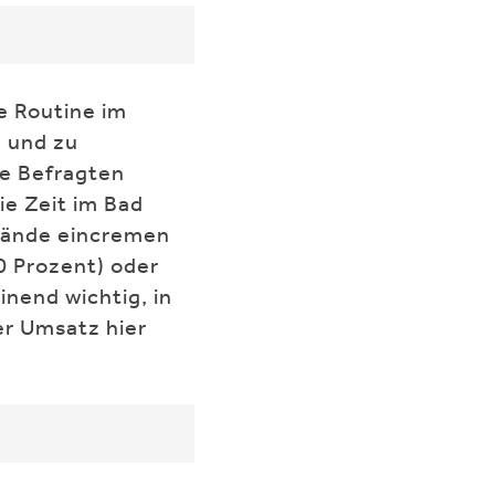
e Routine im
 und zu
ie Befragten
ie Zeit im Bad
 Hände eincremen
0 Prozent) oder
nend wichtig, in
r Umsatz hier