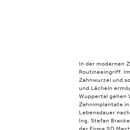
In der modernen Z
Routineeingriff. I
Zahnwurzel und so
und Lächeln ermög
Wuppertal gehen W
Zahnimplantate in
Lebensdauer nachw
Ing. Stefan Brack
der Firma SD Mech