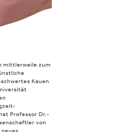
 mittlerweile zum
ünstliche
beschwertes Kauen
niversität
en
gzeit-
at Professor Dr.-
senschaftler von
n neues