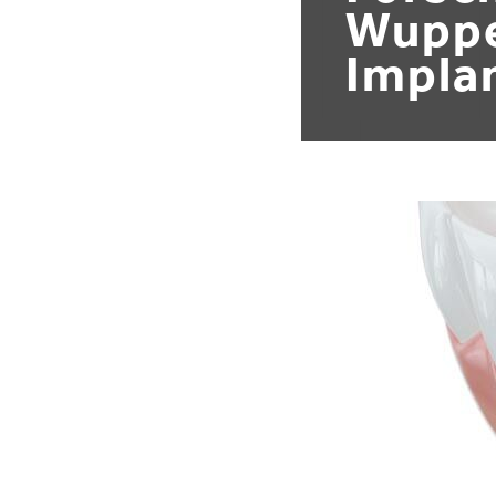
Wuppe
Impla