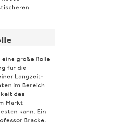
stischeren
lle
 eine große Rolle
g für die
einer Langzeit-
aten im Bereich
keit des
em Markt
testen kann. Ein
rofessor Bracke.