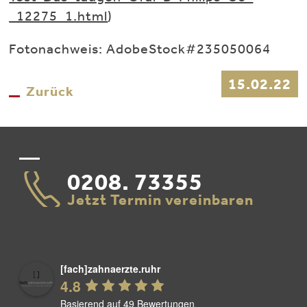
_12275_1.html
)
Fotonachweis: AdobeStock#235050064
15.02.22
Zurück
0208. 73355
Jetzt Termin vereinbaren
[fach]zahnaerzte.ruhr
4.8
Basierend auf 49 Bewertungen